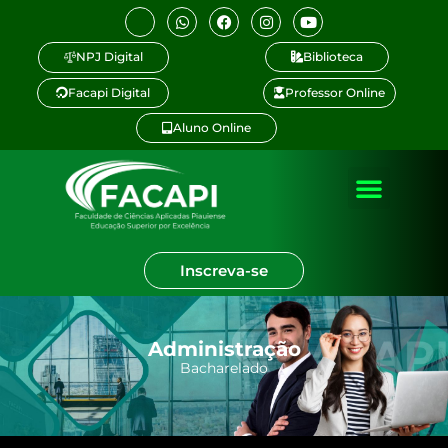
NPJ Digital
Biblioteca
Facapi Digital
Professor Online
Aluno Online
Inscreva-se
Administração
Bacharelado