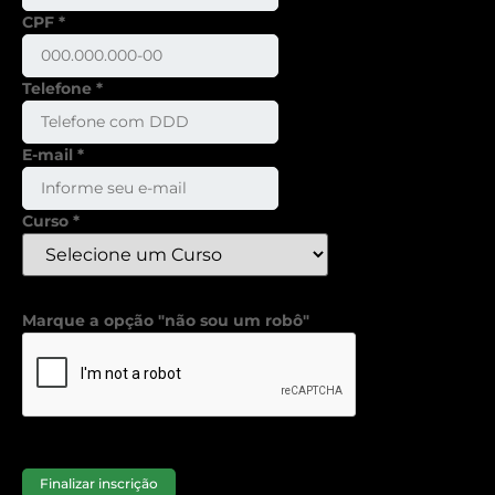
CPF
*
Telefone
*
E-mail
*
Curso
*
Marque a opção "não sou um robô"
Finalizar inscrição