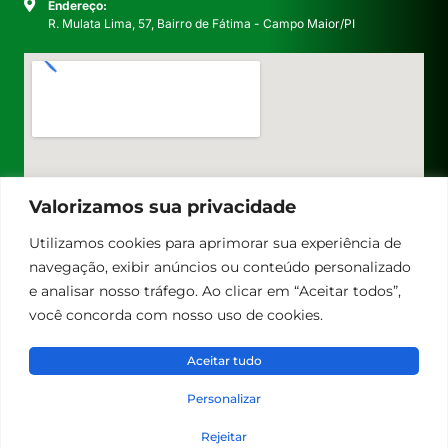
Endereço:
R. Mulata Lima, 57, Bairro de Fátima - Campo Maior/PI
Valorizamos sua privacidade
Utilizamos cookies para aprimorar sua experiência de
navegação, exibir anúncios ou conteúdo personalizado
e analisar nosso tráfego. Ao clicar em “Aceitar todos”,
você concorda com nosso uso de cookies.
Aceitar tudo
Personalizar
© Facapi 2023. Todos os direitos reservados.
Desenvolvido por MINDSET Marketing Digital
Rejeitar