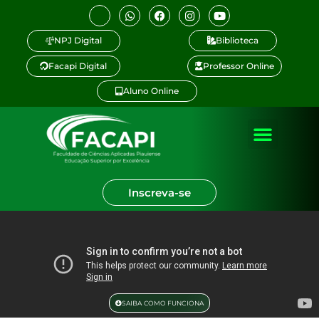
NPJ Digital
Biblioteca
Facapi Digital
Professor Online
Aluno Online
Inscreva-se
SAIBA COMO FUNCIONA