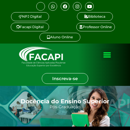
NPJ Digital
Biblioteca
Facapi Digital
Professor Online
Aluno Online
Inscreva-se
Docência do Ensino Superior
Pós-Graduação