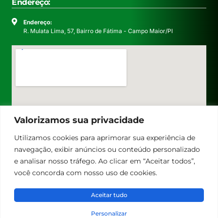
Endereço:
Endereço:
R. Mulata Lima, 57, Bairro de Fátima - Campo Maior/PI
Valorizamos sua privacidade
Utilizamos cookies para aprimorar sua experiência de
navegação, exibir anúncios ou conteúdo personalizado
e analisar nosso tráfego. Ao clicar em “Aceitar todos”,
você concorda com nosso uso de cookies.
Aceitar tudo
Personalizar
© Facapi 2023. Todos os direitos reservados.