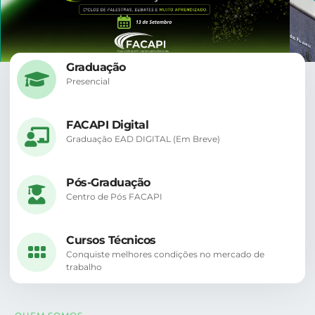
Graduação
Presencial
FACAPI Digital
Graduação EAD DIGITAL (Em Breve)
Pós-Graduação
Centro de Pós FACAPI
Cursos Técnicos
Conquiste melhores condições no mercado de
trabalho