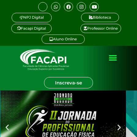
NPJ Digital
Biblioteca
Facapi Digital
Professor Online
Aluno Online
Inscreva-se