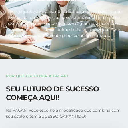
Nossa faculdade é a escolha ideal para quem busca uma
formação de excelência, pois oferecemos um corpo
docente altamente qualificado, programas acadêmicos
abrangentes e uma infraestrutura moderna que
proporciona um ambiente propício ao aprendizado.
POR QUE ESCOLHER A FACAPI
SEU FUTURO DE SUCESSO
COMEÇA AQUI!
Na FACAPI você escolhe a modalidade que combina com
seu estilo e tem SUCESSO GARANTIDO!