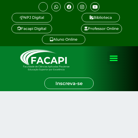
NPJ Digital
Biblioteca
Facapi Digital
Professor Online
Aluno Online
Inscreva-se