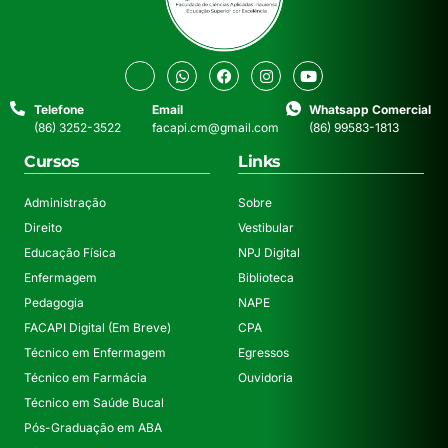
Telefone
Email
Whatsapp Comercial
(86) 3252-3522
facapi.cm@gmail.com
(86) 99583-1813
Cursos
Links
Administração
Sobre
Direito
Vestibular
Educação Física
NPJ Digital
Enfermagem
Biblioteca
Pedagogia
NAPE
FACAPI Digital (Em Breve)
CPA
Técnico em Enfermagem
Egressos
Técnico em Farmácia
Ouvidoria
Técnico em Saúde Bucal
Pós-Graduação em ABA