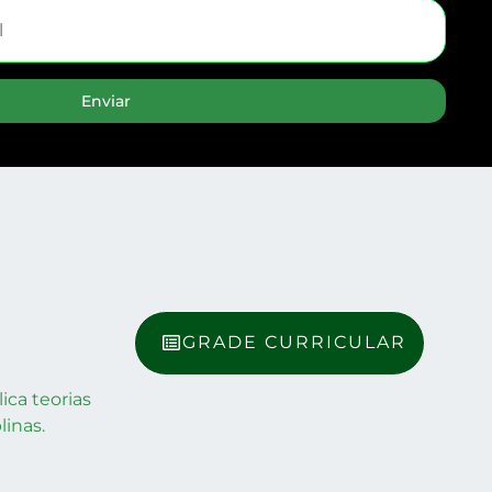
Enviar
GRADE CURRICULAR
ica teorias
linas.