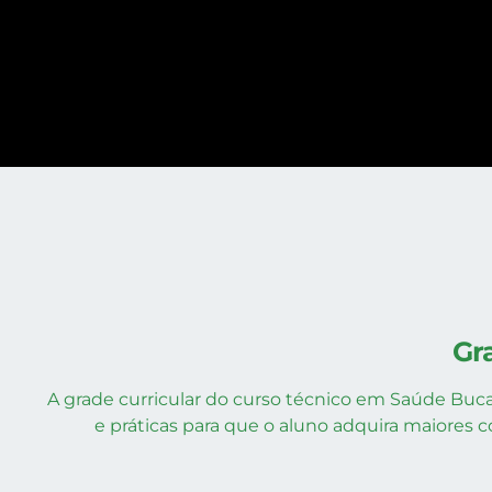
Gr
A grade curricular do curso técnico em Saúde Buca
e práticas para que o aluno adquira maiores c