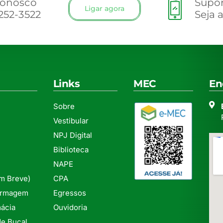
conosco
Supor
Ligar agora
3252-3522
Seja 
Links
MEC
En
Sobre
Vestibular
NPJ Digital
Biblioteca
NAPE
Em Breve)
CPA
ermagem
Egressos
ácia
Ouvidoria
e Bucal