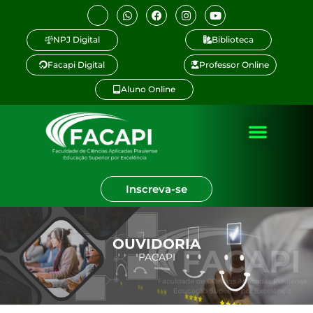
NPJ Digital
Biblioteca
Facapi Digital
Professor Online
Aluno Online
Inscreva-se
OUVIDORIA
FACAPI