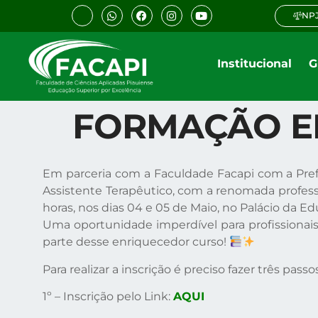
NPJ
Institucional
G
FORMAÇÃO EM
Em parceria com a Faculdade Facapi com a Pre
Assistente Terapêutico, com a renomada profess
horas, nos dias 04 e 05 de Maio, no Palácio da E
Uma oportunidade imperdível para profissionais
parte desse enriquecedor curso!
Para realizar a inscrição é preciso fazer três passos
1º – Inscrição pelo Link:
AQUI