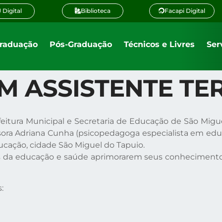
 Digital
Biblioteca
Facapi Digital
raduação
Pós-Graduação
Técnicos e Livres
Ser
 ASSISTENTE TE
feitura Municipal e Secretaria de Educação de São Mi
ora Adriana Cunha (psicopedagoga especialista em educa
ducação, cidade São Miguel do Tapuio.
 da educação e saúde aprimorarem seus conhecimentos e 
: