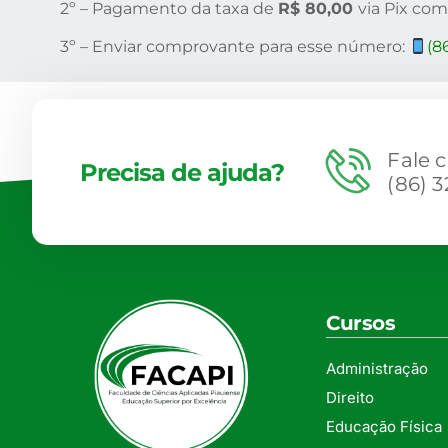
2º – Pagamento da taxa de
R$ 80,00
via Pix co
3º – Enviar comprovante para esse número:
(8
Fale 
Precisa de ajuda?
(86) 
Cursos
Administração
Direito
Educação Física