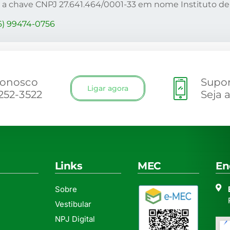
m a chave CNPJ 27.641.464/0001-33 em nome Instituto d
6) 99474-0756
conosco
Supor
Ligar agora
3252-3522
Seja 
Links
MEC
En
Sobre
Vestibular
NPJ Digital